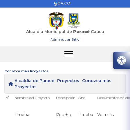
Alcaldía Municipal de
Puracé
Cauca
Administrar Sitio
Conozca más Proyectos
Alcaldía de Puracé
Proyectos
Conozca más
Proyectos
Nombre del Proyecto
Descripción
Año
Documentos Adicio
Prueba
Prueba
Ver más
​Prueba