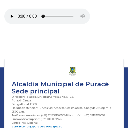
Alcaldía Municipal de Puracé
Sede principal
Dirección: Palacio Municipal Carrera 3 No. 5 - 22,
Puracé - Cauca.
Código Postal: 193001
Horario de atención: lunes a viernes de 08:00 a.m. a 01:00 p.m. y de 02:00 p.m. a
05:00 p.m.
Teléfono conmutador: (+57) 32183816095 Teléfono móvil: (+57) 32183816098
Línea anticorrupción: (+57) 018000919748
Correo institucional: