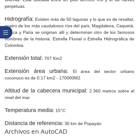
Clima:
Esta ubicada entre un piso térmico frío y el de nieves
perpetuas.
Hidrografía:
Existen más de 50 lagunas y lo que es de resaltar,
cuatro de los más caudalosos ríos del país, Magdalena, Caquetá,
Cauca y Patía se originan allí y determinan otro de los famosos
nombres de la historia: Estrella Fluvial o Estrella Hidrográfica de
Colombia.
Extensión total:
707 Km2​
Extensión área urbana:
El área del sector urbano
coconuco es de 0.17 km2 - 170000M2
Altitud de la cabecera municipal:
2.360 metros sobre el
nivel del mar
Temperatura media:
15°C
Distancia de referencia:
30 km de Popayán
​Archivos en AutoCAD​