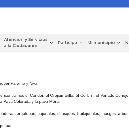
Atención y Servicios
Participa
Mi municipio
N
a la Ciudadanía
Súper Páramo y Nival.
contramos el Cóndor, el Orejiamarillo, el Colibrí , el Venado Conejo,
, la Pava Colorada y la pava Mora.
doras, orquídeas, pajonales, chusques, frailejonales, musgos, arbusto
rpetuas.