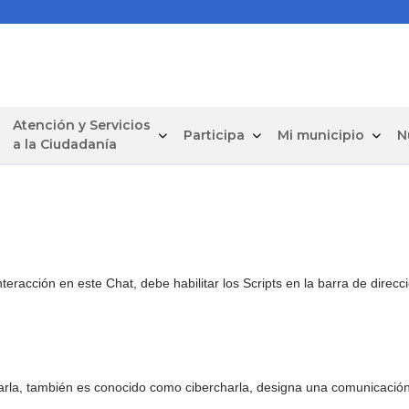
Atención y Servicios
Participa
Mi municipio
N
a la Ciudadanía
eracción en este Chat, debe habilitar los Scripts en la barra de direcc
arla, también es conocido como cibercharla, designa una comunicación 