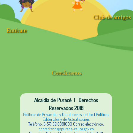
Club de amigos
Entérate
Contáctenos
Alcaldía de Puracé | Derechos
Reservados 2018
Políticas de Privacidad y Condiciones de Uso
|
Políticas
Editoriales y de Actualización.
Teléfono: (+57) 3218381609 Correo electrónico:
contactenos@purace-cauca.gov.co