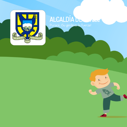
ALCALDÍA DE Puracé
Puracé, ¡Su gente es la fuerza!