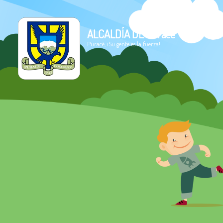
ALCALDÍA DE Puracé
Puracé, ¡Su gente es la fuerza!