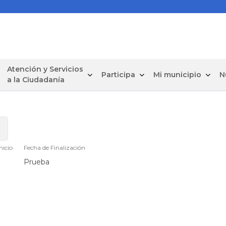
Atención y Servicios
Participa
Mi municipio
N
a la Ciudadanía
nicio
Fecha de Finalización
Prueba