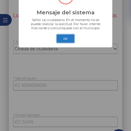
Mensaje del sistema
Los campos marcados con * son requeridos.
Señor (a) ciudadano. En el momento no se
puede realizar la solicitud. Por favor intente
más tarde o comuníquese con el municipio.
OK
* Tipo de Documento (NUIP)
* Identificación
* Primer Nombre